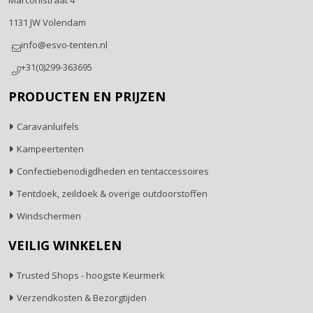
Marconistraat 4
1131 JW Volendam
info@esvo-tenten.nl
+31(0)299-363695
PRODUCTEN EN PRIJZEN
Caravanluifels
Kampeertenten
Confectiebenodigdheden en tentaccessoires
Tentdoek, zeildoek & overige outdoorstoffen
Windschermen
VEILIG WINKELEN
Trusted Shops - hoogste Keurmerk
Verzendkosten & Bezorgtijden