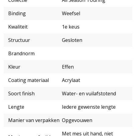
Collectie
All Season Touring
Binding
Weefsel
Kwaliteit
1e keus
Structuur
Gesloten
Brandnorm
Kleur
Effen
Coating materiaal
Acrylaat
Soort finish
Water- en vuilafstotend
Lengte
Iedere gewenste lengte
Manier van verpakken
Opgevouwen
Met mes uit hand, niet